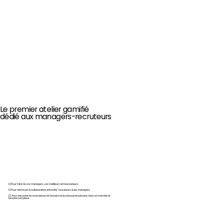
Le premier atelier gamifié
dédié aux managers-recruteurs
💥 Pour faire de vos managers, vos meilleurs ambassadeurs
💥 Pour renforcer la collaboration entre RH/ recruteurs & les managers
💥 Pour une prise de conscience de l'impact de la marque employeur dans un marché de
l'emploi complexe