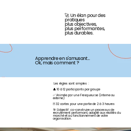
🚀 Un élan pour des
pratiques
plus objectives,
plus performantes,
plus durables.
Apprendre en s'amusant...
Ok, mais comment ?
Les règles sont simples :
👤 10 à 12 participants par groupe
✅ Animée par un.e Fresqueur.se (interne ou
externe)
🃏 32 cartes pour une partie de 2 à 3 heures
🎯 L'objectif : co-construire un processus de
recrutement performant, adapté aux réalités du
marché et au fonctionnement de votre
organisation.