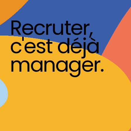
Recruter,
c'est déjà
manager.